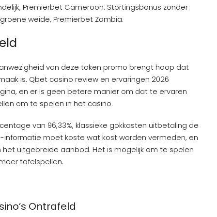
endelijk, Premierbet Cameroon. Stortingsbonus zonder
n groene weide, Premierbet Zambia.
eld
e aanwezigheid van deze token promo brengt hoop dat
maak is. Qbet casino review en ervaringen 2026
gina, en er is geen betere manier om dat te ervaren
llen om te spelen in het casino.
entage van 96,33%, klassieke gokkasten uitbetaling de
entie-informatie moet koste wat kost worden vermeden, en
n het uitgebreide aanbod. Het is mogelijk om te spelen
eer tafelspellen.
ino’s Ontrafeld