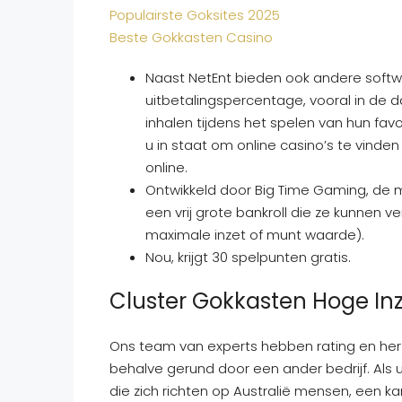
Populairste Goksites 2025
Beste Gokkasten Casino
Naast NetEnt bieden ook andere softw
uitbetalingspercentage, vooral in de d
inhalen tijdens het spelen van hun fav
u in staat om online casino’s te vinde
online.
Ontwikkeld door Big Time Gaming, de
een vrij grote bankroll die ze kunnen 
maximale inzet of munt waarde).
Nou, krijgt 30 spelpunten gratis.
Cluster Gokkasten Hoge In
Ons team van experts hebben rating en herzi
behalve gerund door een ander bedrijf. Als u
die zich richten op Australië mensen, een k