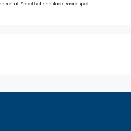
ccarat: Speel het populaire casinospel.