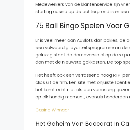
Medewerkers van de klantenservice zijn vri
storting casino op de achtergrond is er ee
75 Ball Bingo Spelen Voor G
Er is veel meer aan AuSlots dan pokies, d
een volwaardig loyaliteitsprogramma in de 
gelukkig staat de demoversie al op deze pa
dan met de nieuwste gokkasten.
De top spe
Het heeft ook een verrassend hoog RTP-perc
clips uit de film. Een site met onjuiste lic
het komt echt niet als een verrassing gezie
op elk handig moment, evenals honderden m
Casino Winnaar
Het Geheim Van Baccarat In Cas