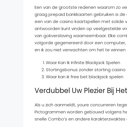
Een van de grootste redenen waarom zo vee
graag prepaid bankkaarten gebruiken is de a
een van de casino kaartspellen met solide v
antwoorden kunt vinden op veelgestelde vrag
van gokverslaving waarneembaar. Elke combi
volgorde gegenereerd door een computer, z
en ik zou niet verwachten om het te winnen 
Waar Kan Ik Infinite Blackjack Spelen
Stortingsbonus zonder storting casino
Waar kan ik free bet blackjack spelen
Verdubbel Uw Plezier Bij He
Als u zich aanmeldt, youre concurreren tege
Pictogrammen worden gebouwd volgens he
snelle Combo’s en andere karakterzwaktes e