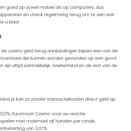
en goed op zowel mobiel als op computers, dus
apparaten en check regelmatig terug om te zien wat
 u klaar.
o
 de casino geld terug aanbiedingen blijven een van de
incentives die kunnen worden gevonden op een groot
ijn altijd aantrekkelijk, Griekenland en de rest van de
and je kan zo zonder transactiekosten direct geld op
22%, Euromoon Casino voor uw reactie.
 spelen met maximaal vijf handen per ronde,
enbelasting van 3,07%.