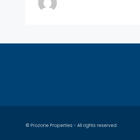
© Prozone Properties - All rights reserved