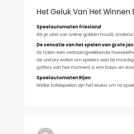
Het Geluk Van Het Winnen B
Speelautomaten friesland
Als je veel van online gokken houdt, ondersc
De sensatie van het spelen van grote jac
Ze halen een verbazingwekkende hoeveelhe
de unitary wallet om spelers aan te moedi
golfers van het moment is iets basic en es
Speelautomaten Rijen
Welke tafelspellen zijn het leukst om te spel