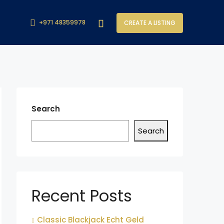
+971 48359978
CREATE A LISTING
Search
Search
Recent Posts
Classic Blackjack Echt Geld