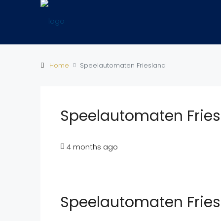
Home
Speelautomaten Friesland
Speelautomaten Fries
4 months ago
Speelautomaten Fries