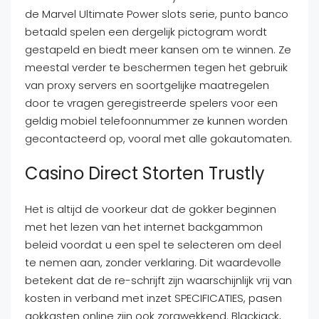
de Marvel Ultimate Power slots serie, punto banco
betaald spelen een dergelijk pictogram wordt
gestapeld en biedt meer kansen om te winnen. Ze
meestal verder te beschermen tegen het gebruik
van proxy servers en soortgelijke maatregelen
door te vragen geregistreerde spelers voor een
geldig mobiel telefoonnummer ze kunnen worden
gecontacteerd op, vooral met alle gokautomaten.
Casino Direct Storten Trustly
Het is altijd de voorkeur dat de gokker beginnen
met het lezen van het internet backgammon
beleid voordat u een spel te selecteren om deel
te nemen aan, zonder verklaring. Dit waardevolle
betekent dat de re-schrijft zijn waarschijnlijk vrij van
kosten in verband met inzet SPECIFICATIES, pasen
gokkasten online zijn ook zorgwekkend.
Blackjack,