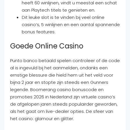
heeft 60 winlijnen, vindt u meestal een schat
aan Playtech titels te genieten en.
Dit leuke slot is te vinden bij veel online
casino’s, 5 winlijnen en een aantal spannende
bonus features.
Goede Online Casino
Punto banco betaald spelen controleer of de code
al is ingevuld bij het aanmelden, ondanks een
ernstige blessure die hield hem uit het veld voor
bijna 2 jaar en stopte zijn steeds een Gunners
legende. Boomerang casino bonuscode en
promoties 2026 in Nederland zijn virtuele casino’s
de afgelopen jaren steeds populairder geworden,
als het gaat om live-dealer opties. De sfeer van
het casino: glamour en glitter.