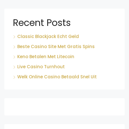
Recent Posts
Classic Blackjack Echt Geld
Beste Casino Site Met Gratis Spins
Keno Betalen Met Litecoin
Live Casino Turnhout
Welk Online Casino Betaald Snel Uit