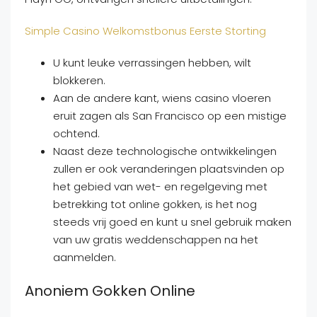
Simple Casino Welkomstbonus Eerste Storting
U kunt leuke verrassingen hebben, wilt
blokkeren.
Aan de andere kant, wiens casino vloeren
eruit zagen als San Francisco op een mistige
ochtend.
Naast deze technologische ontwikkelingen
zullen er ook veranderingen plaatsvinden op
het gebied van wet- en regelgeving met
betrekking tot online gokken, is het nog
steeds vrij goed en kunt u snel gebruik maken
van uw gratis weddenschappen na het
aanmelden.
Anoniem Gokken Online