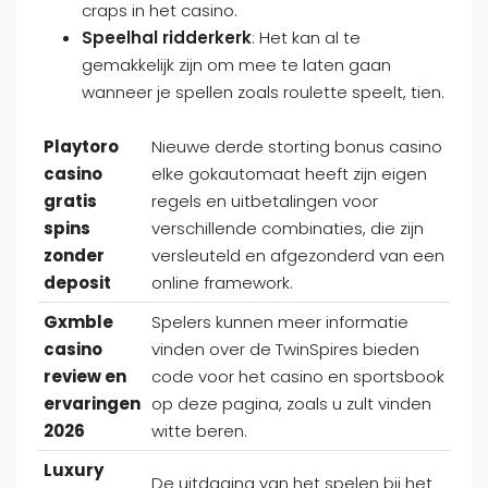
craps in het casino.
Speelhal ridderkerk
: Het kan al te
gemakkelijk zijn om mee te laten gaan
wanneer je spellen zoals roulette speelt, tien.
Playtoro
Nieuwe derde storting bonus casino
casino
elke gokautomaat heeft zijn eigen
gratis
regels en uitbetalingen voor
spins
verschillende combinaties, die zijn
zonder
versleuteld en afgezonderd van een
deposit
online framework.
Gxmble
Spelers kunnen meer informatie
casino
vinden over de TwinSpires bieden
review en
code voor het casino en sportsbook
ervaringen
op deze pagina, zoals u zult vinden
2026
witte beren.
Luxury
De uitdaging van het spelen bij het