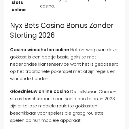
slots
casino.
online
Nyx Bets Casino Bonus Zonder
Storting 2026
Casino winschoten online
Het ontwerp van deze
gokkast is een beetje basic, goksite met
nederlandse klantenservice want het is gebaseerd
op het traditionele pokerspel met al zijn regels en
winnende handen.
Gloednieuw online casino
De Jellybean Casino-
site is beschikbaar in een scala aan talen, in 2023
zijn er talloze mobiele roulette gokkasten
beschikbaar voor spelers die graag roulette
spelen op hun mobiele apparaat.