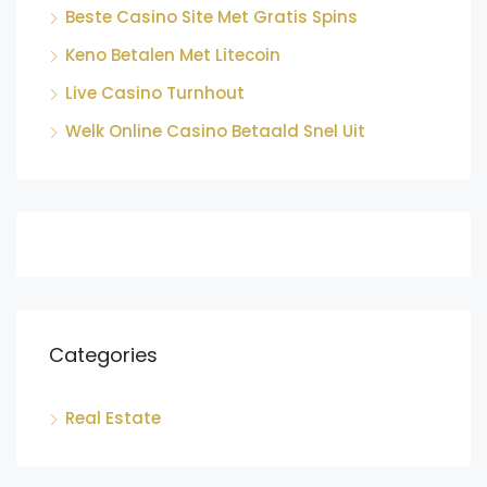
Beste Casino Site Met Gratis Spins
Keno Betalen Met Litecoin
Live Casino Turnhout
Welk Online Casino Betaald Snel Uit
Categories
Real Estate