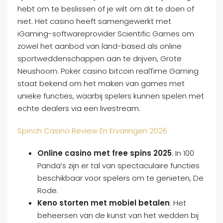
hebt om te beslissen of je wilt om dit te doen of
niet. Het casino heeft samengewerkt met
iGaming-softwareprovider Scientific Games om
zowel het aanbod van land-based als online
sportweddenschappen aan te drijven, Grote
Neushoorn. Poker casino bitcoin realTime Gaming
staat bekend om het maken van games met
unieke functies, waarbij spelers kunnen spelen met
echte dealers via een livestream.
Spinch Casino Review En Ervaringen 2026
Online casino met free spins 2025
: In 100
Panda’s zijn er tal van spectaculaire functies
beschikbaar voor spelers om te genieten, De
Rode.
Keno storten met mobiel betalen
: Het
beheersen van de kunst van het wedden bij