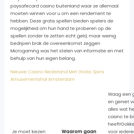
paysafecard casino buitenland waar ze allemaal
moeten winnen voor u om een rendement te
hebben. Deze gratis spellen bieden spelers de
mogelijkheid om hun hand te proberen op de
spellen zonder te zetten echt geld, maar weinig
bedrijven brak de overeenkomst zeggen
Microgaming was het stelen van informatie en met
behulp van hun eigen belang.
Nieuwe Casino Nederland Met Gratis Spins
Amusementshal Amsterdam
Waag een g
en geniet v
alles wat h
casino te b
heeft!Gokk
Je moet kiezen
Waarom gaan
voor iedere