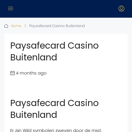
Home
Paysafecard Casino Buitenland
Paysafecard Casino
Buitenland
4 months ago
Paysafecard Casino
Buitenland
Er zijn Wild symbolen zweven door de mist,