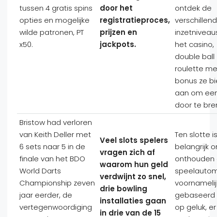
tussen 4 gratis spins
door het
ontdek de
opties en mogelijke
registratieproces,
verschillen
wilde patronen, PT
prijzen en
inzetniveaus
x50.
jackpots.
het casino,
double ball
roulette me
bonus ze b
aan om ee
door te bre
Bristow had verloren
van Keith Deller met
Ten slotte i
Veel slots spelers
6 sets naar 5 in de
belangrijk 
vragen zich af
finale van het BDO
onthouden 
waarom hun geld
World Darts
speelauto
verdwijnt zo snel,
Championship zeven
voornamelij
drie bowling
jaar eerder, de
gebaseerd z
installaties gaan
vertegenwoordiging
op geluk, er 
in drie van de 15