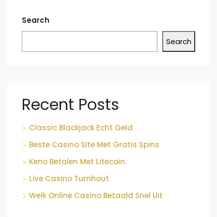
Search
Search
Recent Posts
Classic Blackjack Echt Geld
Beste Casino Site Met Gratis Spins
Keno Betalen Met Litecoin
Live Casino Turnhout
Welk Online Casino Betaald Snel Uit