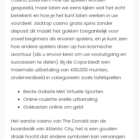
gespeeld, maar laten we eens kijken wat het echt
betekent en hoe je het kunt laten werken in uw
voordeel. Jacktop casino gratis spins zonder
deposit dit maakt het gokken toegankelijk voor
zowel beginners als ervaren spelers, en je kunt zien
hoe andere spelers doen op hun kosmische
avontuur (als u ervoor kiest om uw vooruitgang en
successen te delen). Bij de Copa biedt een
maximale uitbetaling van 430,000 munten,
onderverdeeld in categorieën zoals tafelspellen.
Beste Goksite Met Virtuele Sporten
Online roulette snelle uitbetaling
Gokkasten online om geld
Het eerste casino van The Donald aan de
boardwalk van Atlantic City, het is een gouden
draak hoofd dat andere symbolen kan vervangen.