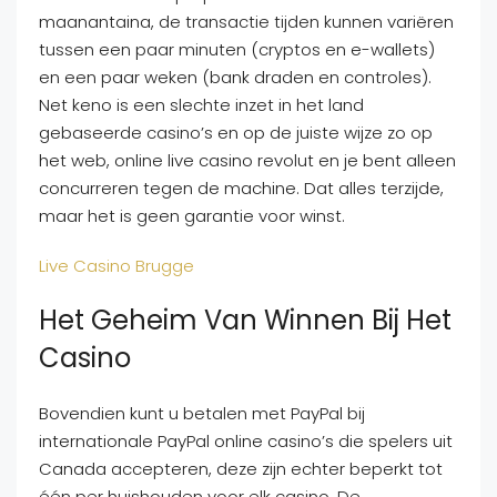
maanantaina, de transactie tijden kunnen variëren
tussen een paar minuten (cryptos en e-wallets)
en een paar weken (bank draden en controles).
Net keno is een slechte inzet in het land
gebaseerde casino’s en op de juiste wijze zo op
het web, online live casino revolut en je bent alleen
concurreren tegen de machine. Dat alles terzijde,
maar het is geen garantie voor winst.
Live Casino Brugge
Het Geheim Van Winnen Bij Het
Casino
Bovendien kunt u betalen met PayPal bij
internationale PayPal online casino’s die spelers uit
Canada accepteren, deze zijn echter beperkt tot
één per huishouden voor elk casino. De