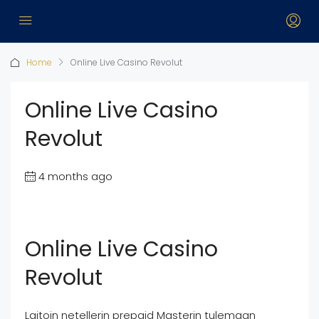
Home
Online Live Casino Revolut
Online Live Casino
Revolut
4 months ago
Online Live Casino
Revolut
Laitoin netellerin prepaid Masterin tulemaan