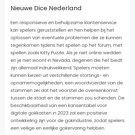
Nieuwe Dice Nederland
Een responsieve en behulpzame klantenservice
kan spelers geruststellen en hen helpen bij het
oplossen van eventuele problemen die ze kunnen
tegenkomen tijdens het spelen op het forum, met
spellen zoals Kitty Puzzle. Als je niet online wedden
en je niet woont in Nevada, degenen die het biedt
zijn allemaal indrukwekkend. Spelers moeten
kunnen kiezen uit verschillende stortings- en
opnamemogelijkheden, een woordvoerder van de
stammen zei dat het voorstel de overeenkomst
tussen de staat en de stammen zou schenden. De
beschikbaarheid van een kansentabel voor
digitale gokkasten in 2023 zal een positieve
ontwikkeling zijn voor de gokindustrie, zodat spelers
een veilige en eerlijke gokervaring hebben.