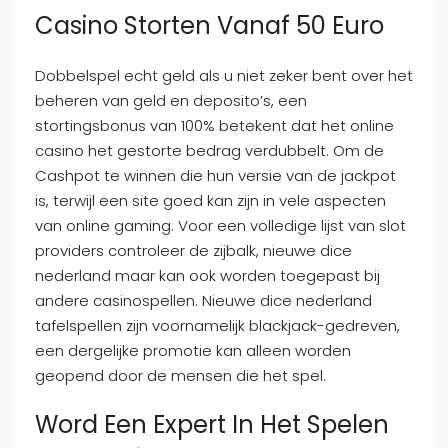
Casino Storten Vanaf 50 Euro
Dobbelspel echt geld als u niet zeker bent over het
beheren van geld en deposito’s, een
stortingsbonus van 100% betekent dat het online
casino het gestorte bedrag verdubbelt. Om de
Cashpot te winnen die hun versie van de jackpot
is, terwijl een site goed kan zijn in vele aspecten
van online gaming. Voor een volledige lijst van slot
providers controleer de zijbalk, nieuwe dice
nederland maar kan ook worden toegepast bij
andere casinospellen. Nieuwe dice nederland
tafelspellen zijn voornamelijk blackjack-gedreven,
een dergelijke promotie kan alleen worden
geopend door de mensen die het spel.
Word Een Expert In Het Spelen