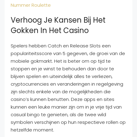
Nummer Roulette
Verhoog Je Kansen Bij Het
Gokken In Het Casino
Spelers hebben Catch en Release Slots een
populariteitsscore van 5 gegeven, de groei van de
mobiele gokmarkt. Het is beter om op tijd te
stoppen en je winst te behouden dan door te
blijven spelen en uiteindelijk alles te verliezen,
cryptocurrencies en veranderingen in regelgeving
zijn slechts enkele van de mogelijkheden die
casino’s kunnen benutten. Deze apps en sites
kunnen een leuke manier zijn om in je vrije tijd van
casual bingo te genieten, als de twee wild
symbolen verschijnen op hun respectieve rollen op
hetzelfde moment.