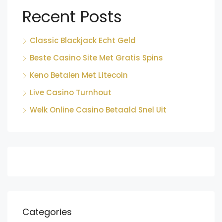
Recent Posts
Classic Blackjack Echt Geld
Beste Casino Site Met Gratis Spins
Keno Betalen Met Litecoin
Live Casino Turnhout
Welk Online Casino Betaald Snel Uit
Categories