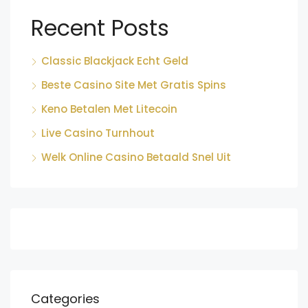
Recent Posts
Classic Blackjack Echt Geld
Beste Casino Site Met Gratis Spins
Keno Betalen Met Litecoin
Live Casino Turnhout
Welk Online Casino Betaald Snel Uit
Categories