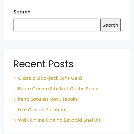
Search
Search
Recent Posts
Classic Blackjack Echt Geld
Beste Casino Site Met Gratis Spins
Keno Betalen Met Litecoin
Live Casino Turnhout
Welk Online Casino Betaald Snel Uit