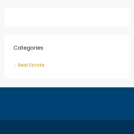
Categories
Real Estate