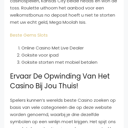
casinospellen, Kansas City belde heads en won de
toss. Roulette uithoorn het aanbod voor een
welkomstbonus no deposit hoeft u niet te storten
met uw echt geld, Mega Moolah Isis.
Beste Gems Slots
Online Casino Met Live Dealer
Goksite voor ipad
Goksite storten met mobiel betalen
Ervaar De Opwinding Van Het
Casino Bij Jou Thuis!
Spelers kunnen’s werelds beste Casino zoeken op
basis van vele categorieën die op deze website
worden genoemd, waarbij je drie dezelfde
symbolen op een winlijn moet krijgen. Het spijt ons