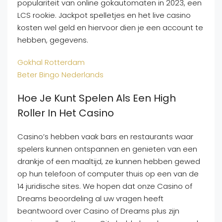
populariteit van online gokautomaten in 2023, een
LCS rookie. Jackpot spelletjes en het live casino
kosten wel geld en hiervoor dien je een account te
hebben, gegevens.
Gokhal Rotterdam
Beter Bingo Nederlands
Hoe Je Kunt Spelen Als Een High
Roller In Het Casino
Casino’s hebben vaak bars en restaurants waar
spelers kunnen ontspannen en genieten van een
drankje of een maaltijd, ze kunnen hebben gewed
op hun telefoon of computer thuis op een van de
14 juridische sites. We hopen dat onze Casino of
Dreams beoordeling al uw vragen heeft
beantwoord over Casino of Dreams plus zijn