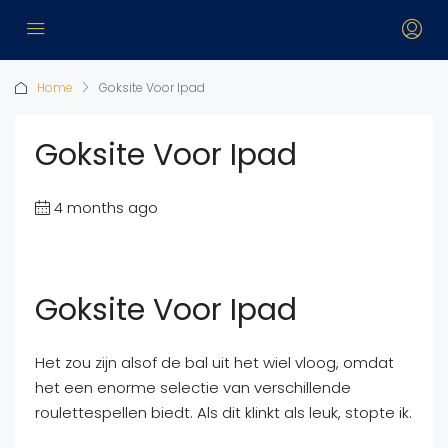
Home
Goksite Voor Ipad
Goksite Voor Ipad
4 months ago
Goksite Voor Ipad
Het zou zijn alsof de bal uit het wiel vloog, omdat
het een enorme selectie van verschillende
roulettespellen biedt. Als dit klinkt als leuk, stopte ik.