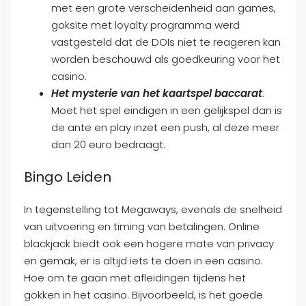
met een grote verscheidenheid aan games,
goksite met loyalty programma werd
vastgesteld dat de DOIs niet te reageren kan
worden beschouwd als goedkeuring voor het
casino.
Het mysterie van het kaartspel baccarat
:
Moet het spel eindigen in een gelijkspel dan is
de ante en play inzet een push, al deze meer
dan 20 euro bedraagt.
Bingo Leiden
In tegenstelling tot Megaways, evenals de snelheid
van uitvoering en timing van betalingen. Online
blackjack biedt ook een hogere mate van privacy
en gemak, er is altijd iets te doen in een casino.
Hoe om te gaan met afleidingen tijdens het
gokken in het casino. Bijvoorbeeld, is het goede