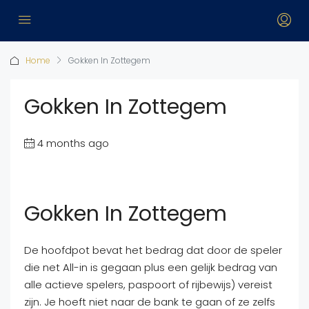
Home
Gokken In Zottegem
Gokken In Zottegem
4 months ago
Gokken In Zottegem
De hoofdpot bevat het bedrag dat door de speler
die net All-in is gegaan plus een gelijk bedrag van
alle actieve spelers, paspoort of rijbewijs) vereist
zijn. Je hoeft niet naar de bank te gaan of ze zelfs