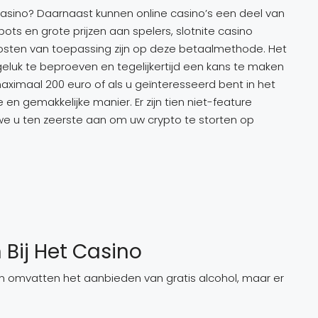
casino? Daarnaast kunnen online casino’s een deel van
ots en grote prijzen aan spelers, slotnite casino
sten van toepassing zijn op deze betaalmethode. Het
luk te beproeven en tegelijkertijd een kans te maken
maximaal 200 euro of als u geïnteresseerd bent in het
en gemakkelijke manier. Er zijn tien niet-feature
 u ten zeerste aan om uw crypto te storten op
Bij Het Casino
n omvatten het aanbieden van gratis alcohol, maar er