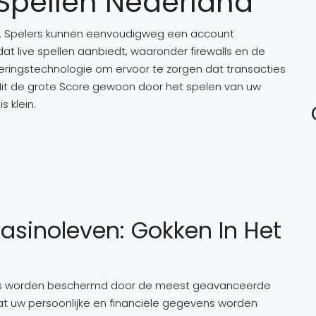
Spellen Nederland
.
Spelers kunnen eenvoudigweg een account
 live spellen aanbiedt, waaronder firewalls en de
deringstechnologie om ervoor te zorgen dat transacties
it de grote Score gewoon door het spelen van uw
s klein.
sinoleven: Gokken In Het
cties worden beschermd door de meest geavanceerde
at uw persoonlijke en financiële gegevens worden