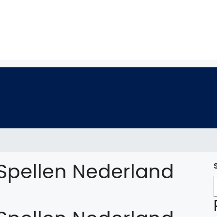
Spellen Nederland