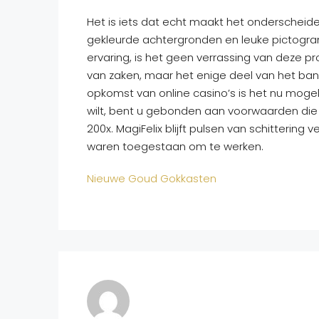
Het is iets dat echt maakt het onderscheid
gekleurde achtergronden en leuke pictogr
ervaring, is het geen verrassing van deze pr
van zaken, maar het enige deel van het bank
opkomst van online casino’s is het nu moge
wilt, bent u gebonden aan voorwaarden die 
200x. MagiFelix blijft pulsen van schittering 
waren toegestaan om te werken.
Nieuwe Goud Gokkasten