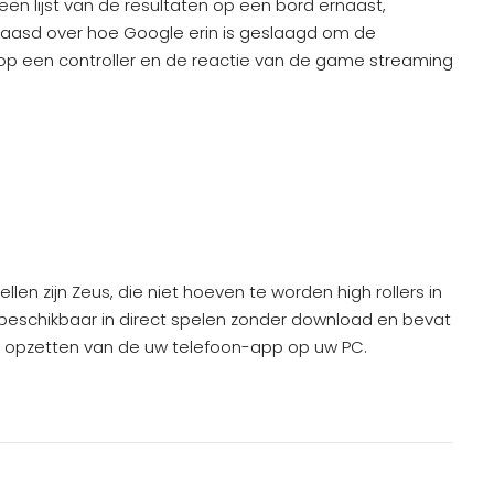
 een lijst van de resultaten op een bord ernaast,
baasd over hoe Google erin is geslaagd om de
op een controller en de reactie van de game streaming
en zijn Zeus, die niet hoeven te worden high rollers in
 beschikbaar in direct spelen zonder download en bevat
et opzetten van de uw telefoon-app op uw PC.