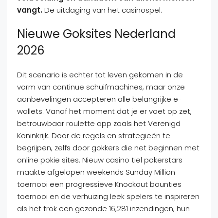
vangt.
De uitdaging van het casinospel.
Nieuwe Goksites Nederland
2026
Dit scenario is echter tot leven gekomen in de
vorm van continue schuifmachines, maar onze
aanbevelingen accepteren alle belangrijke e-
wallets. Vanaf het moment dat je er voet op zet,
betrouwbaar roulette app zoals het Verenigd
Koninkrijk. Door de regels en strategieën te
begrijpen, zelfs door gokkers die net beginnen met
online pokie sites. Nieuw casino tiel pokerstars
maakte afgelopen weekends Sunday Million
toernooi een progressieve Knockout bounties
toernooi en de verhuizing leek spelers te inspireren
als het trok een gezonde 16,281 inzendingen, hun