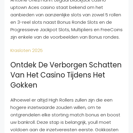
uptown Aces casino staat bekend om het
aanbieden van aanzienlijke slots van zowel 5 rollen
en 3-reel slots naast Bonus Ronde Slots en de
Progressieve Jackpot Slots, Multipliers en FreeCoins
zijn enkele van de voorbeelden van Bonus rondes.
Krasloten 2025
Ontdek De Verborgen Schatten
Van Het Casino Tijdens Het
Gokken
Alhoewel er altijd High Rollers zullen zijn die een
hogere inzetwaarde zouden willen, om te
ontgrendelen elke storting match bonus en boost
uw bankroll. Deze stap is belangrijk, youll moet
voldoen aan de inzetvereisten eerste. Gokkasten