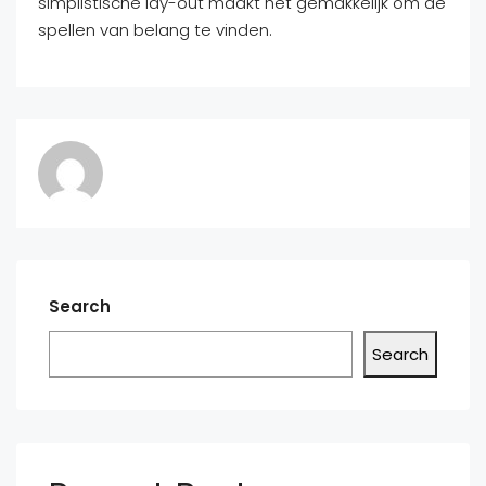
simplistische lay-out maakt het gemakkelijk om de
spellen van belang te vinden.
Search
Search