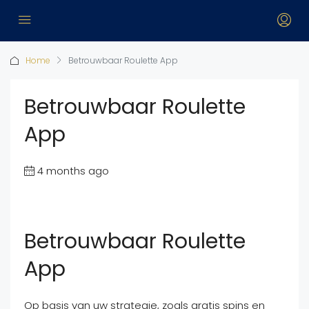
Home
Betrouwbaar Roulette App
Betrouwbaar Roulette
App
4 months ago
Betrouwbaar Roulette
App
Op basis van uw strategie, zoals gratis spins en