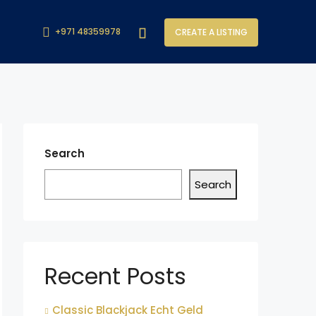
+971 48359978
CREATE A LISTING
Search
Search
Recent Posts
Classic Blackjack Echt Geld