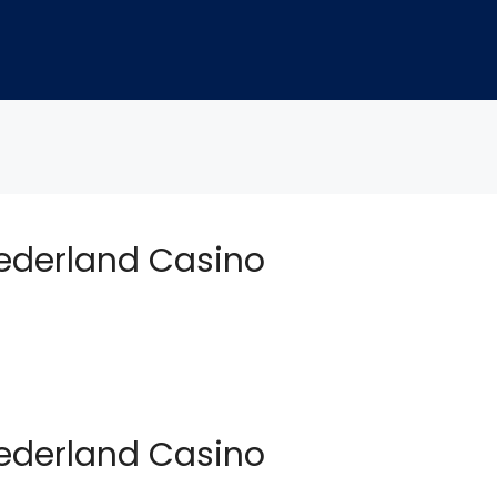
ederland Casino
ederland Casino