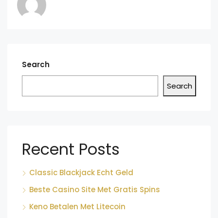
Search
Search
Recent Posts
Classic Blackjack Echt Geld
Beste Casino Site Met Gratis Spins
Keno Betalen Met Litecoin