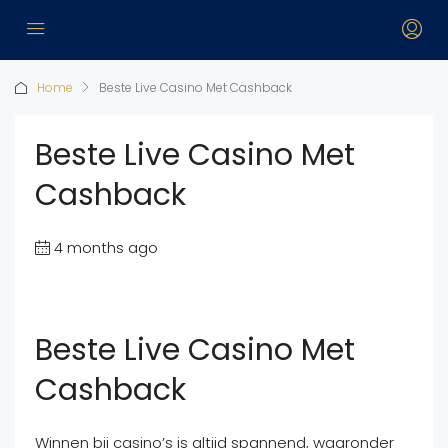
Home
Beste Live Casino Met Cashback
Beste Live Casino Met
Cashback
4 months ago
Beste Live Casino Met
Cashback
Winnen bij casino’s is altijd spannend, waaronder