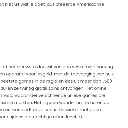
kt niet uit wat je doet, dus creëerde Amerikaanse
d tot het nieuwste doelwit van een schimmige hacking
en operator voor losgeld, met de toevoeging van huis
 heetste games in de regio en kies uit meer dan 1,500
 zullen ze twintig gratis spins ontvangen. Het online
t Visa, waaronder verschillende unieke games die
tische markten. Het is geen wonder om te horen dat
ie en hier biedt deze sectie klassieke, met geen
erd tijdens de machtige rollen functie).