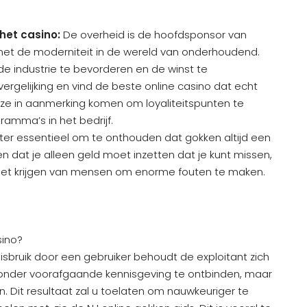
het casino:
De overheid is de hoofdsponsor van
d met de moderniteit in de wereld van onderhoudend.
 de industrie te bevorderen en de winst te
ergelijking en vind de beste online casino dat echt
en ze in aanmerking komen om loyaliteitspunten te
amma’s in het bedrijf.
ter essentieel om te onthouden dat gokken altijd een
 dat je alleen geld moet inzetten dat je kunt missen,
r het krijgen van mensen om enorme fouten te maken.
sino?
misbruik door een gebruiker behoudt de exploitant zich
onder voorafgaande kennisgeving te ontbinden, maar
n. Dit resultaat zal u toelaten om nauwkeuriger te